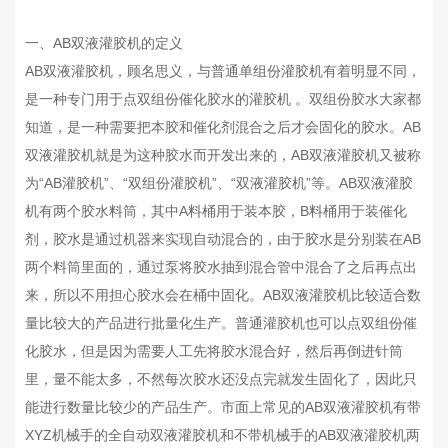
一、AB双液灌胶机的定义
AB双液灌胶机，顾名思义，与普通单组份灌胶机有着明显不同，
是一种专门用于点双组份催化胶水的灌胶机 。双组份胶水大家都
知道，是一种需要把本胶和催化剂混合之后才会固化的胶水。AB
双液灌胶机就是为这种胶水而开发出来的，AB双液灌胶机又被称
为“AB灌胶机”、“双组份灌胶机”、“双液灌胶机”等。AB双液灌胶
机有两个胶水料筒，其中A料桶用于装本胶，B料桶用于装催化
剂，胶水是通过机器来实现自动混合的，由于胶水是分别装在AB
两个料筒里面的，通过泵将胶水抽到混合管中混合了之后再点出
来，所以不用担心胶水会在桶中固化。AB双液灌胶机比较适合数
量比较大的产品进行批量化生产。普通灌胶机也可以点双组份催
化胶水，但是因为需要人工先将胶水混合好，然后再倒进针筒
里，量不能太多，不然每次胶水还没点完就发生固化了，因此只
能进行数量比较少的产品生产。市面上常见的AB双液灌胶机有带
XYZ机械手的全自动双液灌胶机和不带机械手的AB双液灌胶机两