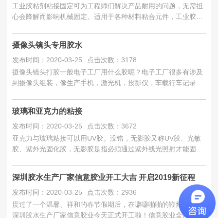
工业胶粘剂粘接固定可为工程师们解决产品耐用的问题，无需担
心会降解而影响机械固定。适用于各种材料粘合元件，工业胶粘
剂首先涂抹产...
摄像​头镜头专用胶水
发布时间：2020-03-25
点击次数：3178
摄像头镜头打胶一般电子工厂用什么胶呢？电子工厂很多有涉及
到摄像头组装，像生产手机，激光机，投影仪，车载行车记录
仪，医疗设备用镜头等...
玻璃和亚克力的粘接
发布时间：2020-03-25
点击次数：3672
亚克力与玻璃粘接可以用UV胶。没错，无影胶又称UV胶、光敏
胶、紫外光固化胶，无影胶是指必须通过紫外线光照射才能固化
的一类胶粘剂...
深圳胶水生产厂家信意胶业开工大吉 开启2019新征程
发布时间：2020-03-25
点击次数：2936
度过了一个温馨、祥和的春节假期后，在噼噼啪啪的鞭炮声中，
深圳胶水生产厂家信意胶业今天正式开工啦！信意胶业全体员工