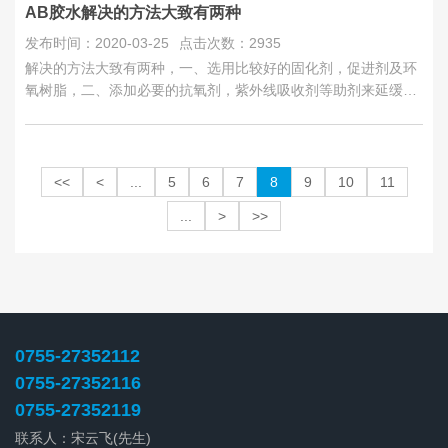
AB胶水解决的方法大致有两种
发布时间：2020-03-25
点击次数：2935
解决的方法大致有两种，一、选用比较好的固化剂，促进剂及环
氧树脂，二、添加必要的抗氧剂，紫外线吸收剂等助剂来延缓产
品的黄变时间。
<<
<
...
5
6
7
8
9
10
11
...
>
>>
0755-27352112
0755-27352116
0755-27352119
联系人：宋云飞(先生)